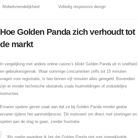
Mobielvriendelijkheid
Volledig responsive design
Hoe Golden Panda zich verhoudt tot
de markt
In vergelijking met andere online casino’s blinkt Golden Panda uit in snelheid
en gebruikersgemak. Waar sommige concurrenten zelfs tot 15 minuten
vragen voor registratie, is hier binnen vijf minuten alles geregeld. Bovendien
zijn er minder technische obstakels zoals foutmeldingen of onduidelijke
instructies.
Ervaren spelers geven vaak aan dat ze bij Golden Panda minder gedoe
ervaren tijdens het aanmeldproces. Dit motiveert om direct met stortingen en
spelen aan de slag te gaan, zonder frustratie.
“Als speler waardeer ik het dat Golden Panda niet met ingewikkelde