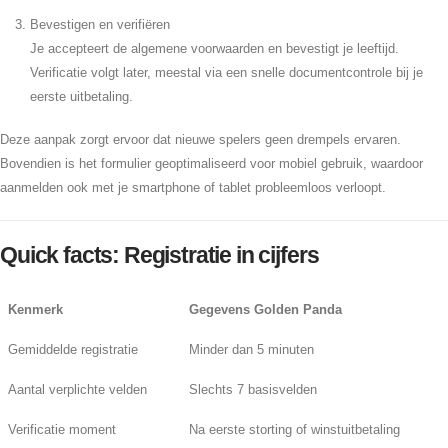
Bevestigen en verifiëren
Je accepteert de algemene voorwaarden en bevestigt je leeftijd.
Verificatie volgt later, meestal via een snelle documentcontrole bij je
eerste uitbetaling.
Deze aanpak zorgt ervoor dat nieuwe spelers geen drempels ervaren.
Bovendien is het formulier geoptimaliseerd voor mobiel gebruik, waardoor
aanmelden ook met je smartphone of tablet probleemloos verloopt.
Quick facts: Registratie in cijfers
Kenmerk
Gegevens Golden Panda
Gemiddelde registratie
Minder dan 5 minuten
Aantal verplichte velden
Slechts 7 basisvelden
Verificatie moment
Na eerste storting of winstuitbetaling