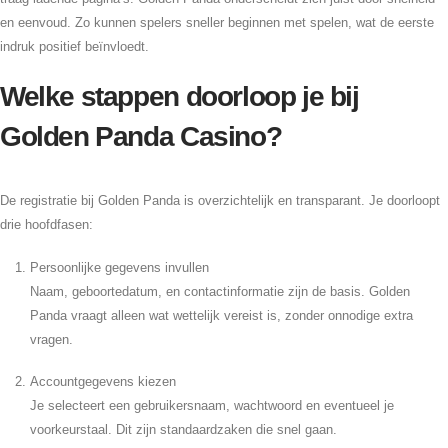
en eenvoud. Zo kunnen spelers sneller beginnen met spelen, wat de eerste
indruk positief beïnvloedt.
Welke stappen doorloop je bij
Golden Panda Casino?
De registratie bij Golden Panda is overzichtelijk en transparant. Je doorloopt
drie hoofdfasen:
Persoonlijke gegevens invullen
Naam, geboortedatum, en contactinformatie zijn de basis. Golden
Panda vraagt alleen wat wettelijk vereist is, zonder onnodige extra
vragen.
Accountgegevens kiezen
Je selecteert een gebruikersnaam, wachtwoord en eventueel je
voorkeurstaal. Dit zijn standaardzaken die snel gaan.