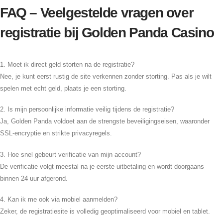
FAQ – Veelgestelde vragen over
registratie bij Golden Panda Casino
1. Moet ik direct geld storten na de registratie?
Nee, je kunt eerst rustig de site verkennen zonder storting. Pas als je wilt
spelen met echt geld, plaats je een storting.
2. Is mijn persoonlijke informatie veilig tijdens de registratie?
Ja, Golden Panda voldoet aan de strengste beveiligingseisen, waaronder
SSL-encryptie en strikte privacyregels.
3. Hoe snel gebeurt verificatie van mijn account?
De verificatie volgt meestal na je eerste uitbetaling en wordt doorgaans
binnen 24 uur afgerond.
4. Kan ik me ook via mobiel aanmelden?
Zeker, de registratiesite is volledig geoptimaliseerd voor mobiel en tablet.