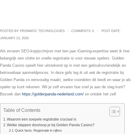
POSTED BY:
PRISMATIC TECHNOLOGIES
COMMENTS:
0
POST DATE:
JANUARY 13, 2026
Als ervaren SEO-kopijschrijver met tien jaar iGaming-expertise weet ik hoe
belangrijk een vlotte en snelle registratie is voor nieuwe spelers. Golden
Panda Casino speelt hier uitstekend op in met een gebruiksvriendelijk en
betrouwbaar aanmeldproces. In deze gids leg ik uit wat de registratie bij
Golden Panda zo eenvoudig maakt, welke voordelen dit biedt en waar je als
speler op kunt rekenen. Wil je zelf ervaren hoe snel je aan de slag kunt?
Bezoek dan
https://goldenpanda-nederland.com/
en ontdek het zelf.
Table of Contents
Waarom een soepele registratie cruciaal is
Welke stappen doorloop je bij Golden Panda Casino?
Quick facts: Registratie in cijfers