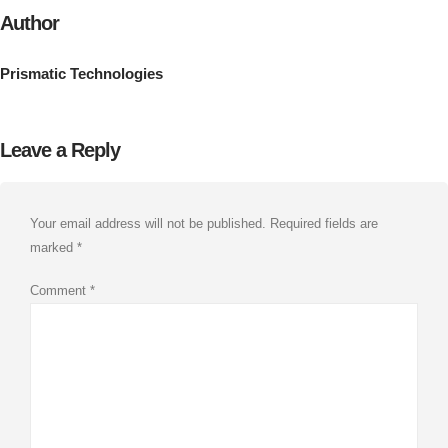
Author
Prismatic Technologies
Leave a Reply
Your email address will not be published.
Required fields are
marked
*
Comment
*