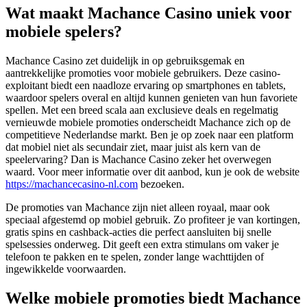
Wat maakt Machance Casino uniek voor
mobiele spelers?
Machance Casino zet duidelijk in op gebruiksgemak en
aantrekkelijke promoties voor mobiele gebruikers. Deze casino-
exploitant biedt een naadloze ervaring op smartphones en tablets,
waardoor spelers overal en altijd kunnen genieten van hun favoriete
spellen. Met een breed scala aan exclusieve deals en regelmatig
vernieuwde mobiele promoties onderscheidt Machance zich op de
competitieve Nederlandse markt. Ben je op zoek naar een platform
dat mobiel niet als secundair ziet, maar juist als kern van de
speelervaring? Dan is Machance Casino zeker het overwegen
waard. Voor meer informatie over dit aanbod, kun je ook de website
https://machancecasino-nl.com
bezoeken.
De promoties van Machance zijn niet alleen royaal, maar ook
speciaal afgestemd op mobiel gebruik. Zo profiteer je van kortingen,
gratis spins en cashback-acties die perfect aansluiten bij snelle
spelsessies onderweg. Dit geeft een extra stimulans om vaker je
telefoon te pakken en te spelen, zonder lange wachttijden of
ingewikkelde voorwaarden.
Welke mobiele promoties biedt Machance