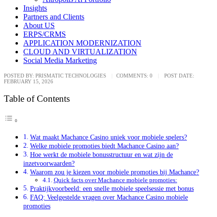
Insights
Partners and Clients
About US
ERPS/CRMS
APPLICATION MODERNIZATION
CLOUD AND VIRTUALIZATION
Social Media Marketing
POSTED BY:
PRISMATIC TECHNOLOGIES
COMMENTS:
0
POST DATE:
FEBRUARY 15, 2026
Table of Contents
Wat maakt Machance Casino uniek voor mobiele spelers?
Welke mobiele promoties biedt Machance Casino aan?
Hoe werkt de mobiele bonusstructuur en wat zijn de
inzetvoorwaarden?
Waarom zou je kiezen voor mobiele promoties bij Machance?
Quick facts over Machance mobiele promoties:
Praktijkvoorbeeld: een snelle mobiele speelsessie met bonus
FAQ: Veelgestelde vragen over Machance Casino mobiele
promoties