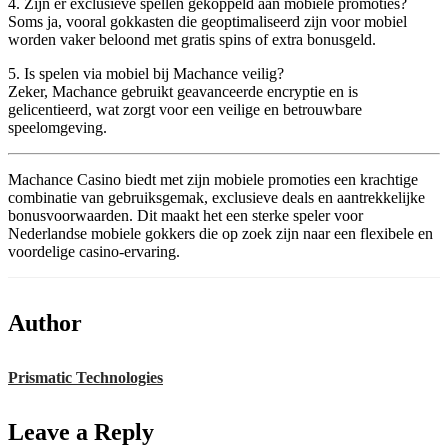
4. Zijn er exclusieve spellen gekoppeld aan mobiele promoties?
Soms ja, vooral gokkasten die geoptimaliseerd zijn voor mobiel
worden vaker beloond met gratis spins of extra bonusgeld.
5. Is spelen via mobiel bij Machance veilig?
Zeker, Machance gebruikt geavanceerde encryptie en is
gelicentieerd, wat zorgt voor een veilige en betrouwbare
speelomgeving.
Machance Casino biedt met zijn mobiele promoties een krachtige
combinatie van gebruiksgemak, exclusieve deals en aantrekkelijke
bonusvoorwaarden. Dit maakt het een sterke speler voor
Nederlandse mobiele gokkers die op zoek zijn naar een flexibele en
voordelige casino-ervaring.
Author
Prismatic Technologies
Leave a Reply