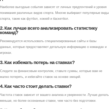
Наиболее выгодные события зависят от личных предпочтений и уровня
понимания различных видов спорта. Многие выбирают популярные виды
спорта, такие как футбол, хоккей и баскетбол.
2. Как лучше всего анализировать статистику
команд?
Рекомендуется использовать специализированные сайты и базы
данных, которые предоставляют детальную информацию о командах и
игроках.
3. Как избежать потерь на ставках?
Следите за финансовым контролем, ставьте суммы, которые вам не
жалко потерять, и избегайте ставок на основе эмоций.
4. Как часто стоит делать ставки?
Частота ставок зависит от вашего анализа и уверенности. Лучше делать
меньше, но более осознанные ставки, чем часто без подготовки.