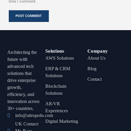
time I comment.
Solutions
Company
Architecting the
AWS Solutions
About Us
future with
advanced tech
ERP & CRM
Blog
solutions that
Solutions
Contact
drive enterprise
Blockchain
growth,
Solutions
efficiency, and
innovation across
AR/VR
30+ countries.
Experiences
info@aitropolis.com
Digital Marketing
UK Contact:
Mr. Raza