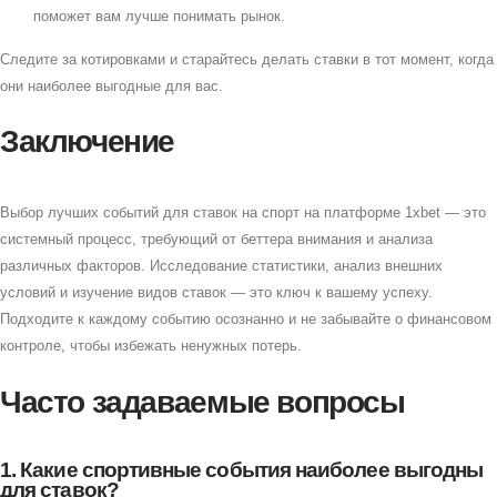
поможет вам лучше понимать рынок.
Следите за котировками и старайтесь делать ставки в тот момент, когда
они наиболее выгодные для вас.
Заключение
Выбор лучших событий для ставок на спорт на платформе 1xbet — это
системный процесс, требующий от беттера внимания и анализа
различных факторов. Исследование статистики, анализ внешних
условий и изучение видов ставок — это ключ к вашему успеху.
Подходите к каждому событию осознанно и не забывайте о финансовом
контроле, чтобы избежать ненужных потерь.
Часто задаваемые вопросы
1. Какие спортивные события наиболее выгодны
для ставок?