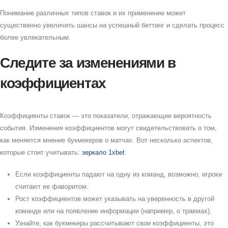
Понимание различных типов ставок и их применение может
существенно увеличить шансы на успешный беттинг и сделать процесс
более увлекательным.
Следите за изменениями в
коэффициентах
Коэффициенты ставок — это показатели, отражающие вероятность
события. Изменения коэффициентов могут свидетельствовать о том,
как меняется мнение букмекеров о матчах. Вот несколько аспектов,
которые стоит учитывать:
зеркало 1xbet
Если коэффициенты падают на одну из команд, возможно, игроки
считают ее фаворитом.
Рост коэффициентов может указывать на уверенность в другой
команде или на появление информации (например, о травмах).
Узнайте, как букмекеры рассчитывают свои коэффициенты, это