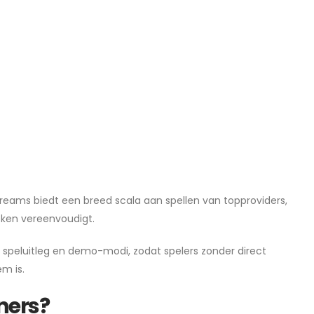
reams biedt een breed scala aan spellen van topproviders,
oeken vereenvoudigt.
ide speluitleg en demo-modi, zodat spelers zonder direct
m is.
ners?