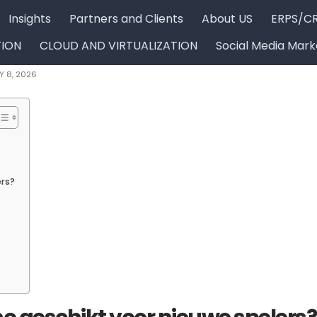
Insights
Partners and Clients
About US
ERPS/C
TION
CLOUD AND VIRTUALIZATION
Social Media Mark
Y 8, 2026
rs?