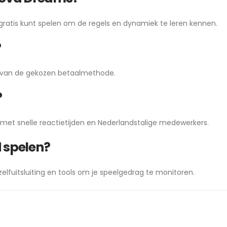
 gratis kunt spelen om de regels en dynamiek te leren kennen.
?
jk van de gekozen betaalmethode.
?
 met snelle reactietijden en Nederlandstalige medewerkers.
 spelen?
 zelfuitsluiting en tools om je speelgedrag te monitoren.