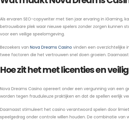
Wat maakt Nova Dreams Casino 
Als ervaren SEO-copywriter met tien jaar ervaring in iGaming, kan
betrouwbare plek waar nieuwe spelers zonder zorgen kunnen sta
voor een veilige speelomgeving.
Bezoekers van
Nova Dreams Casino
vinden een overzichtelijke in
twee factoren die het vertrouwen snel doen groeien. Daarnaast i
Hoe zit het met licenties en veili
Nova Dreams Casino opereert onder een vergunning van een ger
worden tegen frauduleuze praktijken en dat de spellen eerlijk 
Daarnaast stimuleert het casino verantwoord spelen door limieten
speelgedrag onder controle willen houden. De combinatie van we