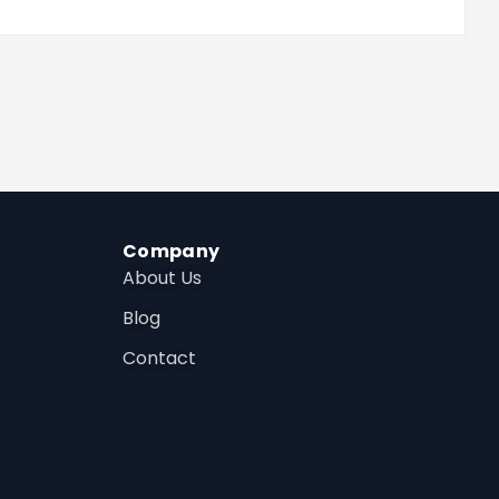
Company
About Us
Blog
Contact