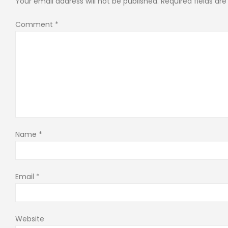
Your email address will not be published.
Required fields a
Comment
*
Name
*
Email
*
Website