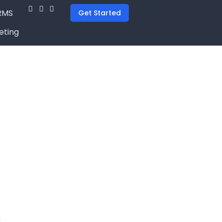
RMS
Get Started
eting