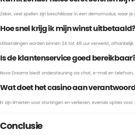
Zeker, veel spellen zijn beschikbaar in een demomodus, waar je
Hoe snel krijg ik mijn winst uitbetaald
Uitbetalingen worden binnen 24 tot 48 uur verwerkt, afhankeli
Is de klantenservice goed bereikbaar
Nova Dreams biedt ondersteuning via chat, e-mail en telefoon,
Wat doet het casino aan verantwoord
Er zijn limieten voor stortingen en verliezen, evenals opties voor
Conclusie