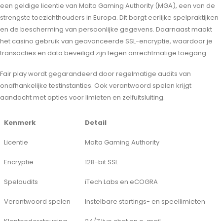
een geldige licentie van Malta Gaming Authority (MGA), een van de
strengste toezichthouders in Europa. Dit borgt eerlijke spelpraktijken
en de bescherming van persoonlijke gegevens. Daarnaast maakt
het casino gebruik van geavanceerde SSL-encryptie, waardoor je
transacties en data beveiligd zijn tegen onrechtmatige toegang.
Fair play wordt gegarandeerd door regelmatige audits van
onafhankelijke testinstanties. Ook verantwoord spelen krijgt
aandacht met opties voor limieten en zelfuitsluiting.
Kenmerk
Detail
Licentie
Malta Gaming Authority
Encryptie
128-bit SSL
Spelaudits
iTech Labs en eCOGRA
Verantwoord spelen
Instelbare stortings- en speellimieten