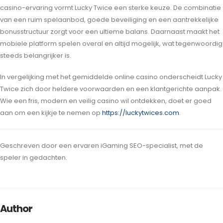
casino-ervaring vormt Lucky Twice een sterke keuze. De combinatie
van een ruim spelaanbod, goede beveiliging en een aantrekkelijke
bonusstructuur zorgt voor een ultieme balans. Daarnaast maakt het
mobiele platform spelen overal en altijd mogelijk, wat tegenwoordig
steeds belangrijker is.
In vergelijking met het gemiddelde online casino onderscheidt Lucky
Twice zich door heldere voorwaarden en een klantgerichte aanpak.
Wie een fris, modern en veilig casino wil ontdekken, doet er goed
aan om een kijkje te nemen op
https://luckytwices.com
.
Geschreven door een ervaren iGaming SEO-specialist, met de
speler in gedachten.
Author