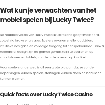
Wat kun je verwachten van het
mobiel spelen bij Lucky Twice?
De mobiele versie van Lucky Twice is uitstekend geoptimaliseerd,
zowel via browser als app. Spelers ervaren snelle laadtijden,
intuïtieve navigatie en volledige toegang tot het spelaanbod. Dankzij
responsief design zijn de games gemakkelijk te bedienen op
smartphones en tablets, zonder in te leveren op kwaliteit.
Voor spelers onderweg is dit een grote plus, omdat ze zonder
beperkingen kunnen spelen, stortingen kunnen doen en bonussen
kunnen claimen.
Quick facts over Lucky Twice Casino