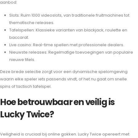
aanbod:
Slots: Ruim 1000 videoslots, van traditionele fruitmachines tot
thematische releases.
Tafelspellen: Klassieke varianten van blackjack, roulette en
baccarat.
Live casino: Real-time spellen met professionele dealers.
Nieuwste releases: Regelmatige toevoegingen van populaire
nieuwe titels.
Deze brede selectie zorgt voor een dynamische spelomgeving
waarin elke speler iets passends vindt, of het nu gaat om snelle
spins of tactisch tafelspel.
Hoe betrouwbaar en veilig is
Lucky Twice?
Veiligheid is cruciaal bij online gokken. Lucky Twice opereert met