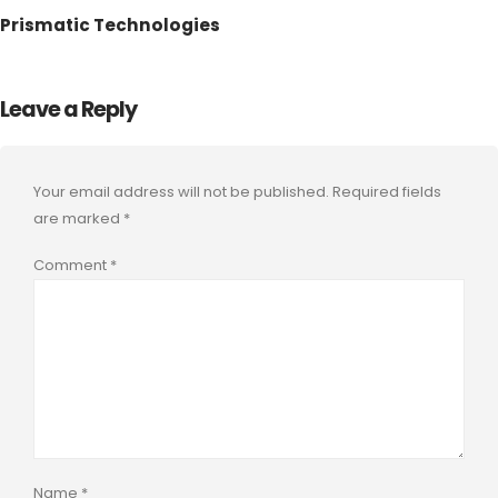
Prismatic Technologies
Leave a Reply
Your email address will not be published.
Required fields
are marked
*
Comment
*
Name
*