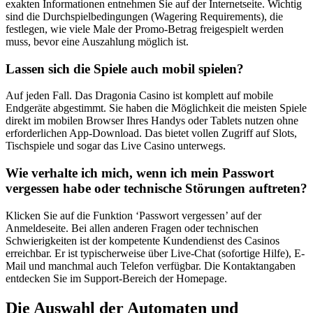
exakten Informationen entnehmen Sie auf der Internetseite. Wichtig
sind die Durchspielbedingungen (Wagering Requirements), die
festlegen, wie viele Male der Promo-Betrag freigespielt werden
muss, bevor eine Auszahlung möglich ist.
Lassen sich die Spiele auch mobil spielen?
Auf jeden Fall. Das Dragonia Casino ist komplett auf mobile
Endgeräte abgestimmt. Sie haben die Möglichkeit die meisten Spiele
direkt im mobilen Browser Ihres Handys oder Tablets nutzen ohne
erforderlichen App-Download. Das bietet vollen Zugriff auf Slots,
Tischspiele und sogar das Live Casino unterwegs.
Wie verhalte ich mich, wenn ich mein Passwort
vergessen habe oder technische Störungen auftreten?
Klicken Sie auf die Funktion ‘Passwort vergessen’ auf der
Anmeldeseite. Bei allen anderen Fragen oder technischen
Schwierigkeiten ist der kompetente Kundendienst des Casinos
erreichbar. Er ist typischerweise über Live-Chat (sofortige Hilfe), E-
Mail und manchmal auch Telefon verfügbar. Die Kontaktangaben
entdecken Sie im Support-Bereich der Homepage.
Die Auswahl der Automaten und