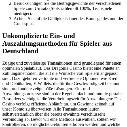
Berücksichtigen Sie die Beitragsgewichte der verschiedenen
Spiele zum Umsatz (Slots zählen oft 100%, Tischspiele
niedriger).
Achten Sie auf die Gültigkeitsdauer des Bonusgeldes und der
Gratisspins.
Unkomplizierte Ein- und
Auszahlungsmethoden für Spieler aus
Deutschland
Zügige und zuverlässige Transaktionen sind grundlegend für einen
optimalen Spielablauf. Das Dragonia Casino bietet eine Palette an
Zahlungsmethoden, die auf die Wünsche von Spielern angepasst
sind. Dazu gehören vertraute und verbreitete Optionen wie Kredit-
und Debitkarten, E-Wallets, die für ihre Geschwindigkeit bekannt
sind, und andere zeitgemäße Lösungen. Ein- und
Auszahlungsprozesse sind in der Regel einfach und intuitiv gestaltet.
Besonders wichtig ist die Verarbeitungszeit für Auszahlungen: Das
Casino verfolgt effiziente Abläufe an, um Gewinne zeitnah auf
unser Konto zu überweisen. Alle Transaktionen laufen
selbstverständlich über die bereits erwähnte verschlüsselte
Verbindung ab. Bevor wir eine Methode auswählen, sollten wir
kontrollieren, ob mögliche Gebühren erhoben werden und welche