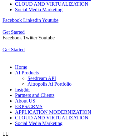
CLOUD AND VIRTUALIZATION
Social Media Marketing
Facebook
Linkedin
Youtube
Get Started
Facebook
Twitter
Youtube
Get Started
Home
AI Products
Seedream API
Aitropolis Ai Portfolio
Insights
Partners and Clients
About US
ERPS/CRMS
APPLICATION MODERNIZATION
CLOUD AND VIRTUALIZATION
Social Media Marketing