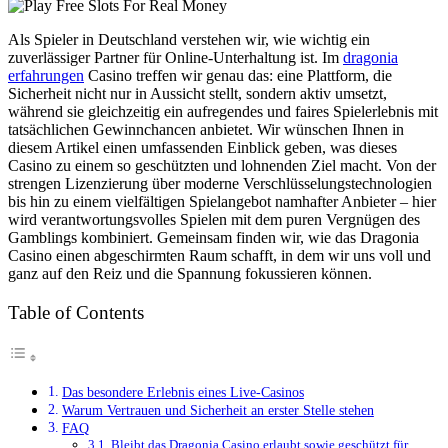
Als Spieler in Deutschland verstehen wir, wie wichtig ein
zuverlässiger Partner für Online-Unterhaltung ist. Im
dragonia
erfahrungen
Casino treffen wir genau das: eine Plattform, die
Sicherheit nicht nur in Aussicht stellt, sondern aktiv umsetzt,
während sie gleichzeitig ein aufregendes und faires Spielerlebnis mit
tatsächlichen Gewinnchancen anbietet. Wir wünschen Ihnen in
diesem Artikel einen umfassenden Einblick geben, was dieses
Casino zu einem so geschützten und lohnenden Ziel macht. Von der
strengen Lizenzierung über moderne Verschlüsselungstechnologien
bis hin zu einem vielfältigen Spielangebot namhafter Anbieter – hier
wird verantwortungsvolles Spielen mit dem puren Vergnügen des
Gamblings kombiniert. Gemeinsam finden wir, wie das Dragonia
Casino einen abgeschirmten Raum schafft, in dem wir uns voll und
ganz auf den Reiz und die Spannung fokussieren können.
Table of Contents
Das besondere Erlebnis eines Live-Casinos
Warum Vertrauen und Sicherheit an erster Stelle stehen
FAQ
Bleibt das Dragonia Casino erlaubt sowie geschützt für