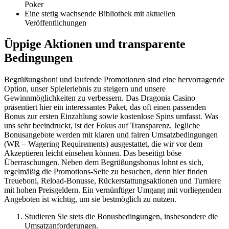
Poker
Eine stetig wachsende Bibliothek mit aktuellen
Veröffentlichungen
Üppige Aktionen und transparente
Bedingungen
Begrüßungsboni und laufende Promotionen sind eine hervorragende
Option, unser Spielerlebnis zu steigern und unsere
Gewinnmöglichkeiten zu verbessern. Das Dragonia Casino
präsentiert hier ein interessantes Paket, das oft einen passenden
Bonus zur ersten Einzahlung sowie kostenlose Spins umfasst. Was
uns sehr beeindruckt, ist der Fokus auf Transparenz. Jegliche
Bonusangebote werden mit klaren und fairen Umsatzbedingungen
(WR – Wagering Requirements) ausgestattet, die wir vor dem
Akzeptieren leicht einsehen können. Das beseitigt böse
Überraschungen. Neben dem Begrüßungsbonus lohnt es sich,
regelmäßig die Promotions-Seite zu besuchen, denn hier finden
Treueboni, Reload-Bonusse, Rückerstattungsaktionen und Turniere
mit hohen Preisgeldern. Ein vernünftiger Umgang mit vorliegenden
Angeboten ist wichtig, um sie bestmöglich zu nutzen.
Studieren Sie stets die Bonusbedingungen, insbesondere die
Umsatzanforderungen.