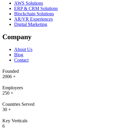
AWS Solutions
ERP & CRM Solutions
Blockchain Solutions
AR/VR Experiences
Digital Marketing
Company
About Us
Blog
Contact
Founded
2006
+
Employees
250
+
Countries Served
30
+
Key Verticals
6