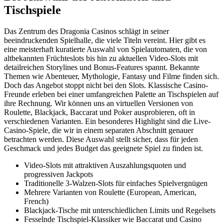
Tischspiele
Das Zentrum des Dragonia Casinos schlägt in seiner
beeindruckenden Spielhalle, die viele Titeln vereint. Hier gibt es
eine meisterhaft kuratierte Auswahl von Spielautomaten, die von
altbekannten Früchteslots bis hin zu aktuellen Video-Slots mit
detailreichen Storylines und Bonus-Features spannt. Bekannte
Themen wie Abenteuer, Mythologie, Fantasy und Filme finden sich.
Doch das Angebot stoppt nicht bei den Slots. Klassische Casino-
Freunde erleben bei einer umfangreichen Palette an Tischspielen auf
ihre Rechnung. Wir können uns an virtuellen Versionen von
Roulette, Blackjack, Baccarat und Poker ausprobieren, oft in
verschiedenen Varianten. Ein besonderes Highlight sind die Live-
Casino-Spiele, die wir in einem separaten Abschnitt genauer
betrachten werden. Diese Auswahl stellt sicher, dass für jeden
Geschmack und jedes Budget das geeignete Spiel zu finden ist.
Video-Slots mit attraktiven Auszahlungsquoten und
progressiven Jackpots
Traditionelle 3-Walzen-Slots für einfaches Spielvergnügen
Mehrere Varianten von Roulette (European, American,
French)
Blackjack-Tische mit unterschiedlichen Limits und Regelsets
Fesselnde Tischspiel-Klassiker wie Baccarat und Casino