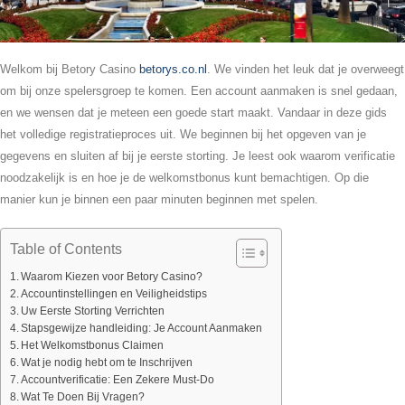
Welkom bij Betory Casino
betorys.co.nl
. We vinden het leuk dat je overweegt
om bij onze spelersgroep te komen. Een account aanmaken is snel gedaan,
en we wensen dat je meteen een goede start maakt. Vandaar in deze gids
het volledige registratieproces uit. We beginnen bij het opgeven van je
gegevens en sluiten af bij je eerste storting. Je leest ook waarom verificatie
noodzakelijk is en hoe je de welkomstbonus kunt bemachtigen. Op die
manier kun je binnen een paar minuten beginnen met spelen.
Table of Contents
Waarom Kiezen voor Betory Casino?
Accountinstellingen en Veiligheidstips
Uw Eerste Storting Verrichten
Stapsgewijze handleiding: Je Account Aanmaken
Het Welkomstbonus Claimen
Wat je nodig hebt om te Inschrijven
Accountverificatie: Een Zekere Must-Do
Wat Te Doen Bij Vragen?