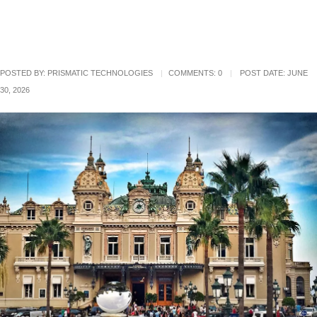
POSTED BY:
PRISMATIC TECHNOLOGIES
COMMENTS:
0
POST DATE:
JUNE
30, 2026