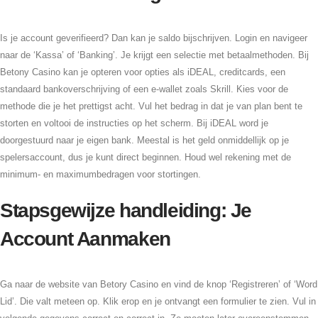
Is je account geverifieerd? Dan kan je saldo bijschrijven. Login en navigeer
naar de ‘Kassa’ of ‘Banking’. Je krijgt een selectie met betaalmethoden. Bij
Betony Casino kan je opteren voor opties als iDEAL, creditcards, een
standaard bankoverschrijving of een e-wallet zoals Skrill. Kies voor de
methode die je het prettigst acht. Vul het bedrag in dat je van plan bent te
storten en voltooi de instructies op het scherm. Bij iDEAL word je
doorgestuurd naar je eigen bank. Meestal is het geld onmiddellijk op je
spelersaccount, dus je kunt direct beginnen. Houd wel rekening met de
minimum- en maximumbedragen voor stortingen.
Stapsgewijze handleiding: Je
Account Aanmaken
Ga naar de website van Betory Casino en vind de knop ‘Registreren’ of ‘Word
Lid’. Die valt meteen op. Klik erop en je ontvangt een formulier te zien. Vul in