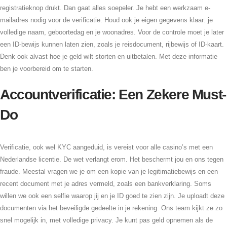
registratieknop drukt. Dan gaat alles soepeler. Je hebt een werkzaam e-
mailadres nodig voor de verificatie. Houd ook je eigen gegevens klaar: je
volledige naam, geboortedag en je woonadres. Voor de controle moet je later
een ID-bewijs kunnen laten zien, zoals je reisdocument, rijbewijs of ID-kaart.
Denk ook alvast hoe je geld wilt storten en uitbetalen. Met deze informatie
ben je voorbereid om te starten.
Accountverificatie: Een Zekere Must-
Do
Verificatie, ook wel KYC aangeduid, is vereist voor alle casino’s met een
Nederlandse licentie. De wet verlangt erom. Het beschermt jou en ons tegen
fraude. Meestal vragen we je om een kopie van je legitimatiebewijs en een
recent document met je adres vermeld, zoals een bankverklaring. Soms
willen we ook een selfie waarop jij en je ID goed te zien zijn. Je uploadt deze
documenten via het beveiligde gedeelte in je rekening. Ons team kijkt ze zo
snel mogelijk in, met volledige privacy. Je kunt pas geld opnemen als de