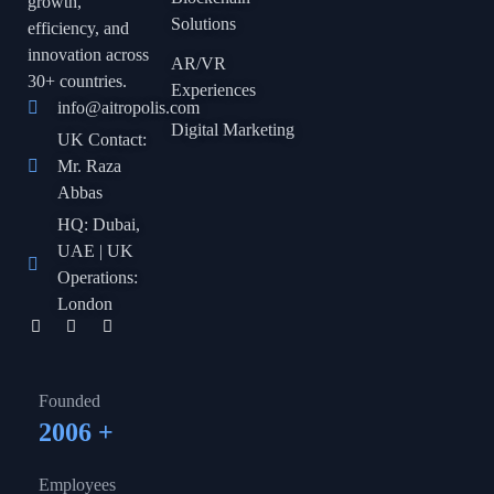
growth,
Solutions
efficiency, and
innovation across
AR/VR
30+ countries.
Experiences
info@aitropolis.com
Digital Marketing
UK Contact:
Mr. Raza
Abbas
HQ: Dubai,
UAE | UK
Operations:
London
Founded
2006
+
Employees